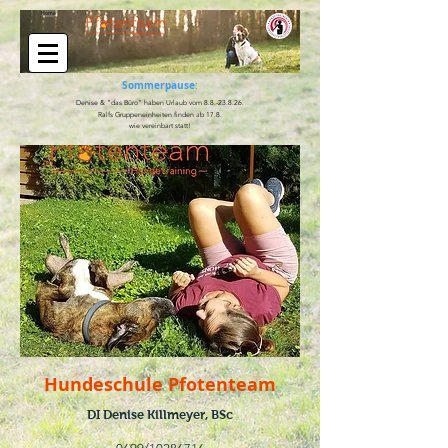
Home
Sommerpause
:
Denise & "das Büro" haben Urlaub vom
8.8.-23.8.26
.
Ralfs Gruppeneinheiten finden ab 17.8.
wie vereinbart statt!
Hundeschule Pfotenteam
DI Denise Killmeyer, BSc